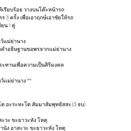
ห้เรียบร้อย วางบนโต๊ะหน้ารถ
 3 ครั้ง เพื่อเอาฤกษ์เอาชัยให้รถ
ยน 1 คู่
้แม่ย่านาง
าวคำอธิษฐานขอพรจากแม่ย่านาง
ประทานเพื่อความเป็นสิริมงคล
้แม่ย่านาง **
ต อะระหะโต สัมมาสัมพุทธัสสะ (3 จบ)
อาสะวะ ขะยาวะหัง โหตุ
ตถุทานัง อาสะวะ ขะยาวะหัง โหตุ