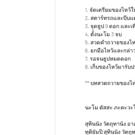
1. จัดเตรียมของไหว้ใ
2. สตาร์ทรถและบีบแตร
3. จุดธูป 9 ดอก และเที
4. ตั้งนะโม 3 จบ
5. สวดคำถวายของไหว
6. ยกมือไหว้และกล่
7. รอจนธูปหมดดอก
8. เก็บของไหว้มารับ
** บทสวดถวายของไหว
นะโม ตัสสะ ภะคะวะโ
สุทินนัง วัตถุทานัง 
ทุติยัมปิ สุทินนัง วั