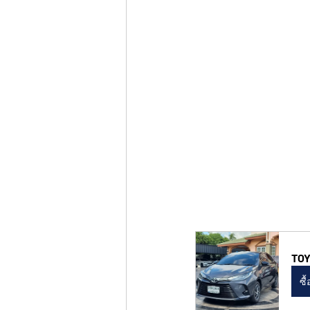
TOY
ซื