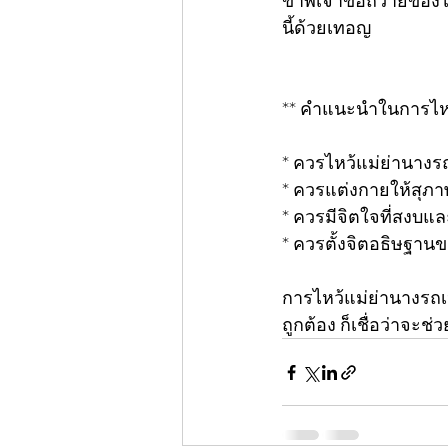
ข้าพเจ้าขอถวายของไห
นี้ด้วยเทอญ
** คำแนะนำในการไหว
* ควรไหว้แม่ย่านางรถใ
* ควรแต่งกายให้สุภา
* ควรมีจิตใจที่สงบแ
* ควรตั้งจิตอธิษฐาน
การไหว้แม่ย่านางรถเ
ถูกต้อง ก็เชื่อว่าจะ