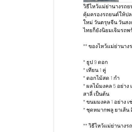
วิธีไหว้แม่ย่านางรถ
คุ้มครองรถยนต์ให้ป
ใหม่ วันตรุษจีน วันส
ไทยก็ยังนิยมเจิมรถพร
** ของไหว้แม่ย่านางร
* ธูป 9 ดอก
* เทียน 1 คู่
* ดอกไม้สด 1 กำ
* ผลไม้มงคล 5 อย่าง เ
สาลี่ เป็นต้น
* ขนมมงคล 1 อย่าง เช
* ชุดหมากพลู ยาเส้น ส
** วิธีไหว้แม่ย่านางรถ