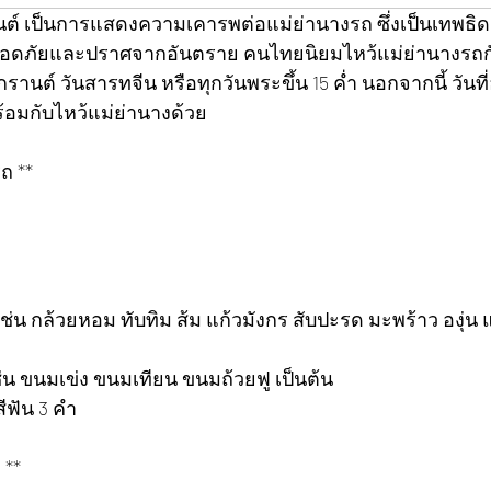
ยนต์ เป็นการแสดงความเคารพต่อแม่ย่านางรถ ซึ่งเป็นเทพธิด
ลอดภัยและปราศจากอันตราย คนไทยนิยมไหว้แม่ย่านางรถกัน
งกรานต์ วันสารทจีน หรือทุกวันพระขึ้น 15 ค่ำ นอกจากนี้ วัน
้อมกับไหว้แม่ย่านางด้วย
ถ **
ช่น กล้วยหอม ทับทิม ส้ม แก้วมังกร สับปะรด มะพร้าว องุ่น แอปเ
่น ขนมเข่ง ขนมเทียน ขนมถ้วยฟู เป็นต้น
ีฟัน 3 คำ
 **