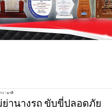
าว 1 นาที
เม่ย่านางรถ ขับขี่ปลอดภัย