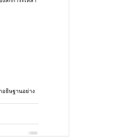
องสักการะเหล่า
คำอธิษฐานอย่าง