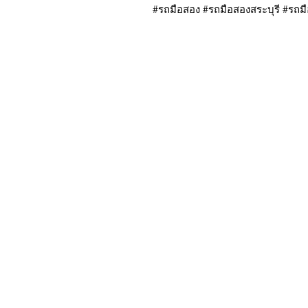
#รถมือสอง #รถมือสองสระบุรี #รถม