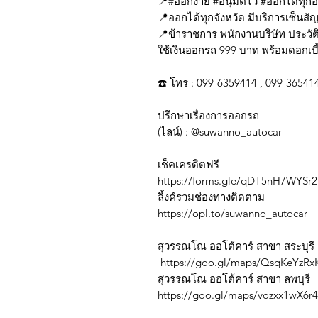
📍#ออกง่าย #อนุมัติไว #ออกได้ทุก
📍ออกได้ทุกจังหวัด มีบริการเซ็นสั
📍ข้าราชการ พนักงานบริษัท ประวัต
ใช้เงินออกรถ 999 บาท พร้อมดอกเบี้
☎️ โทร : 099-6359414 , 099-36541
ปรึกษาเรื่องการออกรถ
(ไลน์) : @suwanno_autocar
เช็คเครดิตฟรี
https://forms.gle/qDT5nH7WYSr
ลิ้งค์รวมช่องทางติดตาม
https://opl.to/suwanno_autocar
สุวรรณโณ ออโต้คาร์ สาขา สระบุรี
https://goo.gl/maps/QsqKeYzRx
สุวรรณโณ ออโต้คาร์ สาขา ลพบุรี
https://goo.gl/maps/vozxx1wX6r