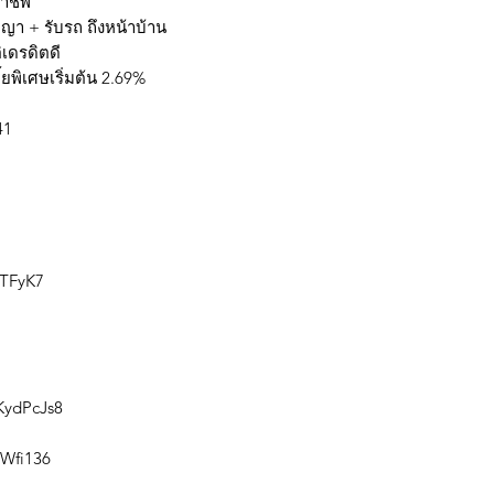
อาชีพ
ญญา + รับรถ ถึงหน้าบ้าน
ิเดรดิตดี
ยพิเศษเริ่มต้น 2.69%
41
2TFyK7
KydPcJs8
4Wfi136