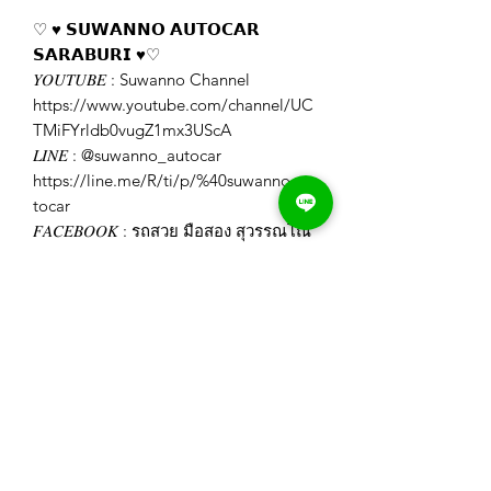
♡ ♥️ 𝗦𝗨𝗪𝗔𝗡𝗡𝗢 𝗔𝗨𝗧𝗢𝗖𝗔𝗥
𝗦𝗔𝗥𝗔𝗕𝗨𝗥𝗜 ♥️♡
𝑌𝑂𝑈𝑇𝑈𝐵𝐸 : Suwanno Channel
https://www.youtube.com/channel/UC
TMiFYrldb0vugZ1mx3UScA
𝐿𝐼𝑁𝐸 : @suwanno_autocar
https://line.me/R/ti/p/%40suwanno_au
tocar
𝐹𝐴𝐶𝐸𝐵𝑂𝑂𝐾 : รถสวย มือสอง สุวรรณโณ
สระบุรี
https://www.facebook.com/Suwannoa
utocar
𝐼𝐺 : swn_autocar_saraburi
https://www.instagram.com/swn_autoc
ar_saraburi/
𝑊𝐸𝐵𝑆𝐼𝑇𝐸 : https://www.suwanno-
autocar.com/
𝑇𝐼𝐾𝑇𝑂𝐾 :
https://www.tiktok.com/@suwanno.aut