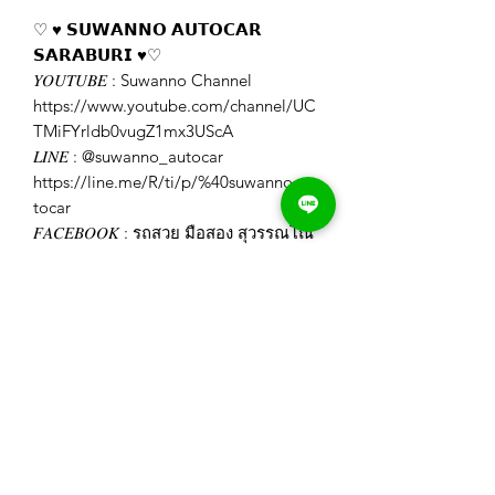
♡ ♥️ 𝗦𝗨𝗪𝗔𝗡𝗡𝗢 𝗔𝗨𝗧𝗢𝗖𝗔𝗥
𝗦𝗔𝗥𝗔𝗕𝗨𝗥𝗜 ♥️♡
𝑌𝑂𝑈𝑇𝑈𝐵𝐸 : Suwanno Channel
https://www.youtube.com/channel/UC
TMiFYrldb0vugZ1mx3UScA
𝐿𝐼𝑁𝐸 : @suwanno_autocar
https://line.me/R/ti/p/%40suwanno_au
tocar
𝐹𝐴𝐶𝐸𝐵𝑂𝑂𝐾 : รถสวย มือสอง สุวรรณโณ
สระบุรี
https://www.facebook.com/Suwannoa
utocar
𝐼𝐺 : swn_autocar_saraburi
https://www.instagram.com/swn_autoc
ar_saraburi/
𝑊𝐸𝐵𝑆𝐼𝑇𝐸 : https://www.suwanno-
autocar.com/
𝑇𝐼𝐾𝑇𝑂𝐾 :
https://www.tiktok.com/@suwanno.aut