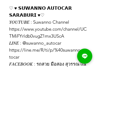
♡ ♥️ 𝗦𝗨𝗪𝗔𝗡𝗡𝗢 𝗔𝗨𝗧𝗢𝗖𝗔𝗥
𝗦𝗔𝗥𝗔𝗕𝗨𝗥𝗜 ♥️♡
𝑌𝑂𝑈𝑇𝑈𝐵𝐸 : Suwanno Channel
https://www.youtube.com/channel/UC
TMiFYrldb0vugZ1mx3UScA
𝐿𝐼𝑁𝐸 : @suwanno_autocar
https://line.me/R/ti/p/%40suwanno_au
tocar
𝐹𝐴𝐶𝐸𝐵𝑂𝑂𝐾 : รถสวย มือสอง สุวรรณโณ
สระบุรี
https://www.facebook.com/Suwannoa
utocar
𝐼𝐺 : swn_autocar_saraburi
https://www.instagram.com/swn_autoc
ar_saraburi/
𝑊𝐸𝐵𝑆𝐼𝑇𝐸 : https://www.suwanno-
autocar.com/
𝑇𝐼𝐾𝑇𝑂𝐾 :
https://www.tiktok.com/@suwanno.aut