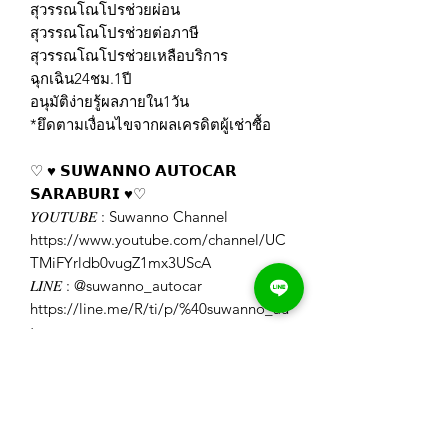
สุวรรณโณโปรช่วยผ่อน
สุวรรณโณโปรช่วยต่อภาษี
สุวรรณโณโปรช่วยเหลือบริการ
ฉุกเฉิน24ชม.1ปี
อนุมัติง่ายรู้ผลภายใน1วัน
*ยึดตามเงื่อนไขจากผลเครดิตผู้เช่าซื้อ
♡ ♥️ 𝗦𝗨𝗪𝗔𝗡𝗡𝗢 𝗔𝗨𝗧𝗢𝗖𝗔𝗥
𝗦𝗔𝗥𝗔𝗕𝗨𝗥𝗜 ♥️♡
𝑌𝑂𝑈𝑇𝑈𝐵𝐸 : Suwanno Channel
https://www.youtube.com/channel/UC
TMiFYrldb0vugZ1mx3UScA
𝐿𝐼𝑁𝐸 : @suwanno_autocar
https://line.me/R/ti/p/%40suwanno_au
tocar
𝐹𝐴𝐶𝐸𝐵𝑂𝑂𝐾 : รถสวย มือสอง สุวรรณโณ
สระบุรี
https://www.facebook.com/Suwannoa
utocar
𝐼𝐺 : swn_autocar_saraburi