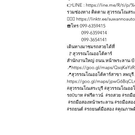
👉LINE : https://line.me/R/ti/p
รวมช่องทาง ติดตาม สุวรรณโณสระ
💁🏼‍♀️ https://linktr.ee/suwannoau
☎️โทร 099-6359415
099-6359414
099-3654141
เดินทางมาชมรถสวยได้ที่
🚩สุวรรณโณออโต้คาร์
สำนักงานใหญ่ ถนน.หน้าพระลาน-บ
📍https://goo.gl/maps/QsqKeYz
📍สุวรรณโณออโต้คาร์สาขา ลพบุรี
https://goo.gl/maps/jpwG6Bq
#สุวรรณโณสระบุรี #สุวรรณโณออโต
รถ0บาท #ฟรีดาวน์ #รถสวย #รถมือส
#รถมือสองหน้าพระลาน #รถมือสอง
#รถยนต์ #รถยนต์มือสอง #คุณภาพดี