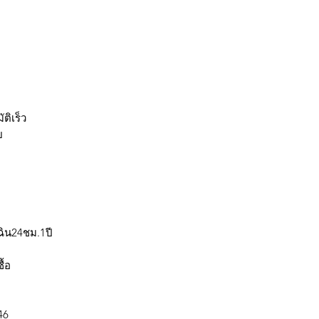
ติเร็ว
ย
ฉิน24ชม.1ปี
ผลเครดิตผู้เช่าซื้อ
246