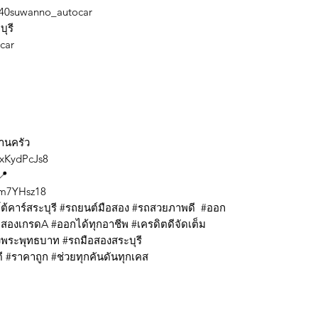
/%40suwanno_autocar
บุรี
tocar
้านครัว
RxKydPcJs8
📍
CLm7YHsz18
้คาร์สระบุรี #รถยนต์มือสอง #รถสวยภาพดี #ออก
องเกรดA #ออกได้ทุกอาชีพ #เครดิตดีจัดเต็ม
พระพุทธบาท #รถมือสองสระบุรี
 #ราคาถูก #ช่วยทุกคันดันทุกเคส