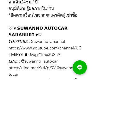
ฉุกเฉิน24ชม.1ปี
อนุมัติง่ายรู้ผลภายใน1วัน
*ยึดตามเงื่อนไขจากผลเครดิตผู้เช่าซื้อ
♡ ♥️ 𝗦𝗨𝗪𝗔𝗡𝗡𝗢 𝗔𝗨𝗧𝗢𝗖𝗔𝗥
𝗦𝗔𝗥𝗔𝗕𝗨𝗥𝗜 ♥️♡
𝑌𝑂𝑈𝑇𝑈𝐵𝐸 : Suwanno Channel
https://www.youtube.com/channel/UC
TMiFYrldb0vugZ1mx3UScA
𝐿𝐼𝑁𝐸 : @suwanno_autocar
https://line.me/R/ti/p/%40suwanno_au
tocar
𝐹𝐴𝐶𝐸𝐵𝑂𝑂𝐾 : รถสวย มือสอง สุวรรณโณ
สระบุรี
https://www.facebook.com/Suwannoa
utocar
𝐼𝐺 : swn_autocar_saraburi
https://www.instagram.com/swn_autoc
ar_saraburi/
𝑊𝐸𝐵𝑆𝐼𝑇𝐸 : https://www.suwanno-