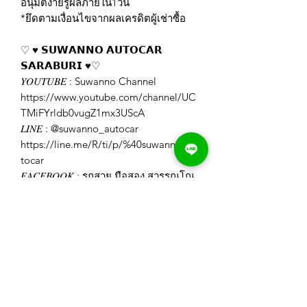
อนุมัติง่ายรู้ผลภายใน1วัน
*ยึดตามเงื่อนไขจากผลเครดิตผู้เช่าซื้อ
♡ ♥️ 𝗦𝗨𝗪𝗔𝗡𝗡𝗢 𝗔𝗨𝗧𝗢𝗖𝗔𝗥
𝗦𝗔𝗥𝗔𝗕𝗨𝗥𝗜 ♥️♡
𝑌𝑂𝑈𝑇𝑈𝐵𝐸 : Suwanno Channel
https://www.youtube.com/channel/UC
TMiFYrldb0vugZ1mx3UScA
𝐿𝐼𝑁𝐸 : @suwanno_autocar
https://line.me/R/ti/p/%40suwanno_au
tocar
𝐹𝐴𝐶𝐸𝐵𝑂𝑂𝐾 : รถสวย มือสอง สุวรรณโณ
สระบุรี
https://www.facebook.com/Suwannoa
utocar
𝐼𝐺 : swn_autocar_saraburi
https://www.instagram.com/swn_autoc
ar_saraburi/
𝑊𝐸𝐵𝑆𝐼𝑇𝐸 : https://www.suwanno-
autocar.com/