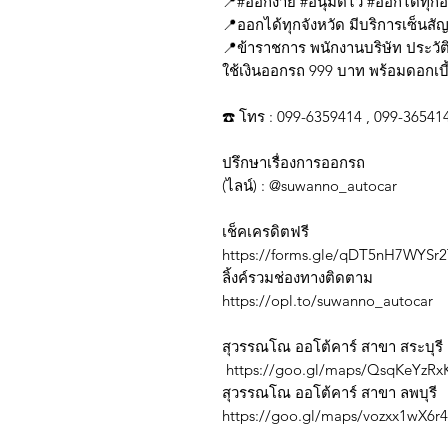
📍#ออกง่าย #อนุมัติไว #ออกได้ทุก
📍ออกได้ทุกจังหวัด มีบริการเซ็นสั
📍ข้าราชการ พนักงานบริษัท ประวัต
ใช้เงินออกรถ 999 บาท พร้อมดอกเบี้
☎️ โทร : 099-6359414 , 099-36541
ปรึกษาเรื่องการออกรถ
(ไลน์) : @suwanno_autocar
เช็คเครดิตฟรี
https://forms.gle/qDT5nH7WYSr
ลิ้งค์รวมช่องทางติดตาม
https://opl.to/suwanno_autocar
สุวรรณโณ ออโต้คาร์ สาขา สระบุรี
https://goo.gl/maps/QsqKeYzRx
สุวรรณโณ ออโต้คาร์ สาขา ลพบุรี
https://goo.gl/maps/vozxx1wX6r