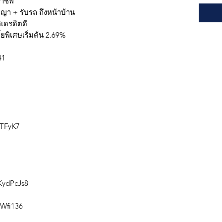
อาชีพ
ญญา + รับรถ ถึงหน้าบ้าน
ิเดรดิตดี
ยพิเศษเริ่มต้น 2.69%
41
2TFyK7
KydPcJs8
4Wfi136