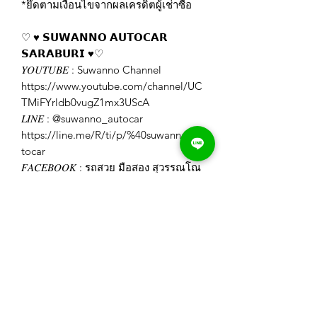
*ยึดตามเงื่อนไขจากผลเครดิตผู้เช่าซื้อ
♡ ♥️ 𝗦𝗨𝗪𝗔𝗡𝗡𝗢 𝗔𝗨𝗧𝗢𝗖𝗔𝗥
𝗦𝗔𝗥𝗔𝗕𝗨𝗥𝗜 ♥️♡
𝑌𝑂𝑈𝑇𝑈𝐵𝐸 : Suwanno Channel
https://www.youtube.com/channel/UC
TMiFYrldb0vugZ1mx3UScA
𝐿𝐼𝑁𝐸 : @suwanno_autocar
https://line.me/R/ti/p/%40suwanno_au
tocar
𝐹𝐴𝐶𝐸𝐵𝑂𝑂𝐾 : รถสวย มือสอง สุวรรณโณ
สระบุรี
https://www.facebook.com/Suwannoa
utocar
𝐼𝐺 : swn_autocar_saraburi
https://www.instagram.com/swn_autoc
ar_saraburi/
𝑊𝐸𝐵𝑆𝐼𝑇𝐸 : https://www.suwanno-
autocar.com/
𝑇𝐼𝐾𝑇𝑂𝐾 :