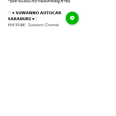
*ยึดตามเงื่อนไขจากผลเครดิตผู้เช่าซื้อ
♡ ♥️ 𝗦𝗨𝗪𝗔𝗡𝗡𝗢 𝗔𝗨𝗧𝗢𝗖𝗔𝗥
𝗦𝗔𝗥𝗔𝗕𝗨𝗥𝗜 ♥️♡
𝑌𝑂𝑈𝑇𝑈𝐵𝐸 : Suwanno Channel
https://www.youtube.com/channel/UC
TMiFYrldb0vugZ1mx3UScA
𝐿𝐼𝑁𝐸 : @suwanno_autocar
https://line.me/R/ti/p/%40suwanno_au
tocar
𝐹𝐴𝐶𝐸𝐵𝑂𝑂𝐾 : รถสวย มือสอง สุวรรณโณ
สระบุรี
https://www.facebook.com/Suwannoa
utocar
𝐼...
Suwanno Autocar