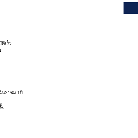
ติเร็ว
ย
ฉิน24ชม.1ปี
ื้อ