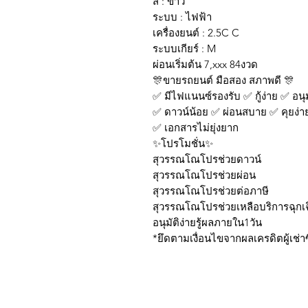
สี : ขาว
ระบบ : ไฟฟ้า
เครื่องยนต์ : 2.5C C
ระบบเกียร์ : M
ผ่อนเริ่มต้น 7,xxx 84งวด
🎊ขายรถยนต์ มือสอง สภาพดี 🎊
✅ มีไฟแนนซ์รองรับ ✅ กู้ง่าย ✅ อนุมั
✅ ดาวน์น้อย ✅ ผ่อนสบาย ✅ คุยง่า
✅ เอกสารไม่ยุ่งยาก
✨โปรโมชั่น✨
สุวรรณโณโปรช่วยดาวน์
สุวรรณโณโปรช่วยผ่อน
สุวรรณโณโปรช่วยต่อภาษี
สุวรรณโณโปรช่วยเหลือบริการฉุกเ
อนุมัติง่ายรู้ผลภายใน1วัน
*ยึดตามเงื่อนไขจากผลเครดิตผู้เช่าซ