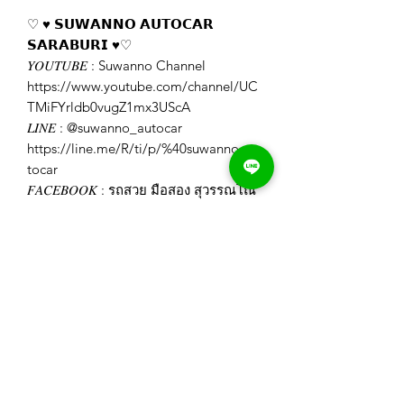
♡ ♥️ 𝗦𝗨𝗪𝗔𝗡𝗡𝗢 𝗔𝗨𝗧𝗢𝗖𝗔𝗥
𝗦𝗔𝗥𝗔𝗕𝗨𝗥𝗜 ♥️♡
𝑌𝑂𝑈𝑇𝑈𝐵𝐸 : Suwanno Channel
https://www.youtube.com/channel/UC
TMiFYrldb0vugZ1mx3UScA
𝐿𝐼𝑁𝐸 : @suwanno_autocar
https://line.me/R/ti/p/%40suwanno_au
tocar
𝐹𝐴𝐶𝐸𝐵𝑂𝑂𝐾 : รถสวย มือสอง สุวรรณโณ
สระบุรี
https://www.facebook.com/Suwannoa
utocar
𝐼𝐺 : swn_autocar_saraburi
https://www.instagram.com/swn_autoc
ar_saraburi/
𝑊𝐸𝐵𝑆𝐼𝑇𝐸 : https://www.suwanno-
autocar.com/
𝑇𝐼𝐾𝑇𝑂𝐾 :
https://www.tiktok.com/@suwanno.aut