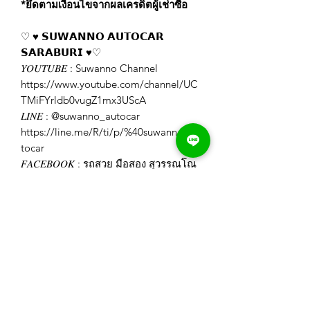
*ยึดตามเงื่อนไขจากผลเครดิตผู้เช่าซื้อ
♡ ♥️ 𝗦𝗨𝗪𝗔𝗡𝗡𝗢 𝗔𝗨𝗧𝗢𝗖𝗔𝗥
𝗦𝗔𝗥𝗔𝗕𝗨𝗥𝗜 ♥️♡
𝑌𝑂𝑈𝑇𝑈𝐵𝐸 : Suwanno Channel
https://www.youtube.com/channel/UC
TMiFYrldb0vugZ1mx3UScA
𝐿𝐼𝑁𝐸 : @suwanno_autocar
https://line.me/R/ti/p/%40suwanno_au
tocar
𝐹𝐴𝐶𝐸𝐵𝑂𝑂𝐾 : รถสวย มือสอง สุวรรณโณ
สระบุรี
https://www.facebook.com/Suwannoa
utocar
𝐼𝐺 : swn_autocar_saraburi
https://www.instagram.com/swn_autoc
ar_saraburi/
𝑊𝐸𝐵𝑆𝐼𝑇𝐸 : https://www.suwanno-
autocar.com/
𝑇𝐼𝐾𝑇𝑂𝐾 :