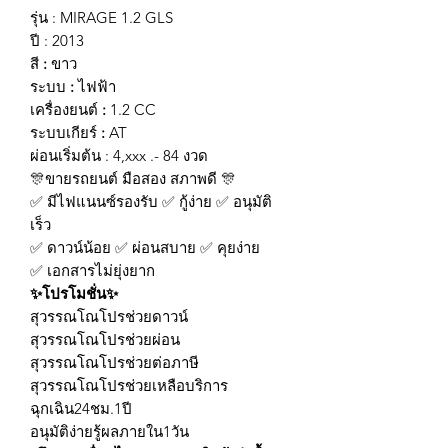
รุ่น : MIRAGE 1.2 GLS
ปี : 2013
สี
:
ขาว
ระบบ
:
ไฟฟ้า
เครื่องยนต์
:
1.2 CC
ระบบเกียร์
:
AT
ผ่อนเริ่มต้น : 4,xxx .- 84 งวด
🎊ขายรถยนต์ มือสอง สภาพดี 🎊
✅ มีไฟแนนซ์รองรับ ✅ กู้ง่าย ✅ อนุมัติ
เร็ว
✅ ดาวน์น้อย ✅ ผ่อนสบาย ✅ คุยง่าย
✅ เอกสารไม่ยุ่งยาก
✨
โปรโมชั่น
✨
สุวรรณโณโปรช่วยดาวน์
สุวรรณโณโปรช่วยผ่อน
สุวรรณโณโปรช่วยต่อภาษี
สุวรรณโณโปรช่วยเหลือบริการ
ฉุกเฉิน24ชม.1ปี
อนุมัติง่ายรู้ผลภายใน1วัน