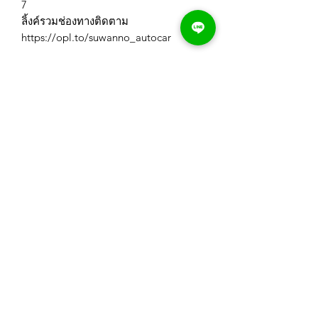
7
ลิ้งค์รวมช่องทางติดตาม
https://opl.to/suwanno_autocar
สุวรรณโณ ออโต้คาร์ สาขา สระบุรี
https://goo.gl/maps/QsqKeYzRxKydPc
Js8
สุวรรณโณ ออโต้คาร์ สาขา ลพบุรี
https://goo.gl/maps/vozxx1wX6r4Wfi1
36
#รถมือสอง #รถมือสองสระบุรี #รถมือสอง
ลพบุรี #สุวรรณโณออโต้คาร์
Suwanno Autocar