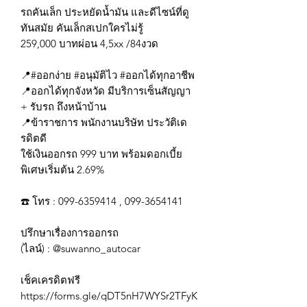
รถคันเล็ก ประหยัดน้ำมัน และดีไซน์ที่ดู
ทันสมัย คันเล็กสเปกใครไม่รู้
259,000 บาทผ่อน 4,5xx /84งวด
📍#ออกง่าย #อนุมัติไว #ออกได้ทุกอาชีพ
📍ออกได้ทุกจังหวัด มีบริการเซ็นสัญญา
+ รับรถ ถึงหน้าบ้าน
📍ข้าราชการ พนักงานบริษัท ประวัติเด
รดิตดี
ใช้เงินออกรถ 999 บาท พร้อมดอกเบี้ย
พิเศษเริ่มต้น 2.69%
☎️ โทร : 099-6359414 , 099-3654141
ปรึกษาเรื่องการออกรถ
(ไลน์) : @suwanno_autocar
เช็คเครดิตฟรี
https://forms.gle/qDT5nH7WYSr2TFyK