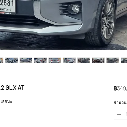
.2 GLX AT
฿349
าเลยนะ
จำนวน
T