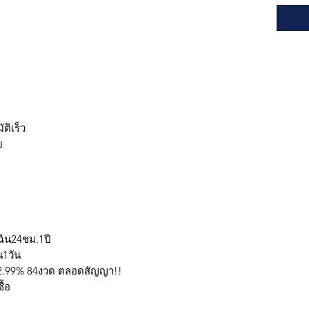
ติเร็ว
ย
ฉิน24ชม.1ปี
ใน1วัน
น 2.99% 84งวด ตลอดสัญญา!!
ผลเครดิตผู้เช่าซื้อ