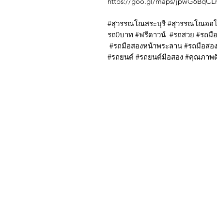
https://goo.gl/maps/jpwG6Bq
#สุวรรณโณสระบุรี #สุวรรณโณออโต
รถ0บาท #ฟรีดาวน์ #รถสวย #รถมือส
#รถมือสองหน้าพระลาน #รถมือสอง
#รถยนต์ #รถยนต์มือสอง #คุณภาพดี