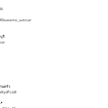
246
/%40suwanno_autocar
บุรี
tocar
้านครัว
RxKydPcJs8
📍