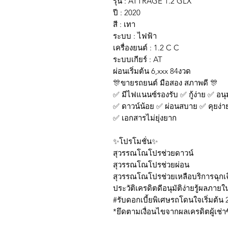
รุ่น : ATTRAGE 1.2 GLX
ปี : 2020
สี : เทา
ระบบ : ไฟฟ้า
เครื่องยนต์ : 1.2 C C
ระบบเกียร์ : AT
ผ่อนเริ่มต้น 6,xxx 84งวด
🎊ขายรถยนต์ มือสอง สภาพดี 🎊
✅ มีไฟแนนซ์รองรับ ✅ กู้ง่าย ✅ อนุมั
✅ ดาวน์น้อย ✅ ผ่อนสบาย ✅ คุยง่า
✅ เอกสารไม่ยุ่งยาก
✨โปรโมชั่น✨
สุวรรณโณโปรช่วยดาวน์
สุวรรณโณโปรช่วยผ่อน
สุวรรณโณโปรช่วยเหลือบริการฉุกเ
ประวัติเครดิตดีอนุมัติง่ายรู้ผลภาย
#รับดอกเบี้ยพิเศษรถโดนใจเริ่มต้
*ยึดตามเงื่อนไขจาก