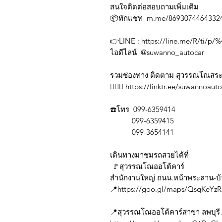
สนใจติดต่อสอบถามเพิ่มเติม
📦ทักแชท m.me/869307446433
👉LINE : https://line.me/R/ti/p
ไอดีไลน์ @suwanno_autocar
รวมช่องทาง ติดตาม สุวรรณโณสระ
💁🏼‍♀️ https://linktr.ee/suwannoau
☎️โทร 099-6359414
099-6359415
099-3654141
เดินทางมาชมรถสวยได้ที่
🚩สุวรรณโณออโต้คาร์
สำนักงานใหญ่ ถนน.หน้าพระลาน-บ
📍https://goo.gl/maps/QsqKeYz
📍สุวรรณโณออโต้คาร์สาขา ลพบุรี