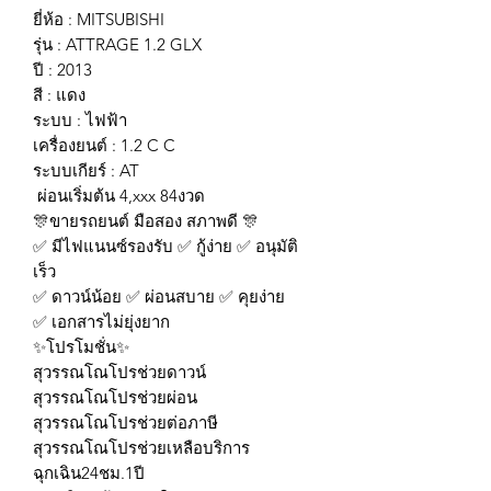
ยี่ห้อ : MITSUBISHI
รุ่น : ATTRAGE 1.2 GLX
ปี : 2013
สี : แดง
ระบบ : ไฟฟ้า
เครื่องยนต์ : 1.2 C C
ระบบเกียร์ : AT
ผ่อนเริ่มต้น 4,xxx 84งวด
🎊ขายรถยนต์ มือสอง สภาพดี 🎊
✅ มีไฟแนนซ์รองรับ ✅ กู้ง่าย ✅ อนุมัติ
เร็ว
✅ ดาวน์น้อย ✅ ผ่อนสบาย ✅ คุยง่าย
✅ เอกสารไม่ยุ่งยาก
✨โปรโมชั่น✨
สุวรรณโณโปรช่วยดาวน์
สุวรรณโณโปรช่วยผ่อน
สุวรรณโณโปรช่วยต่อภาษี
สุวรรณโณโปรช่วยเหลือบริการ
ฉุกเฉิน24ชม.1ปี