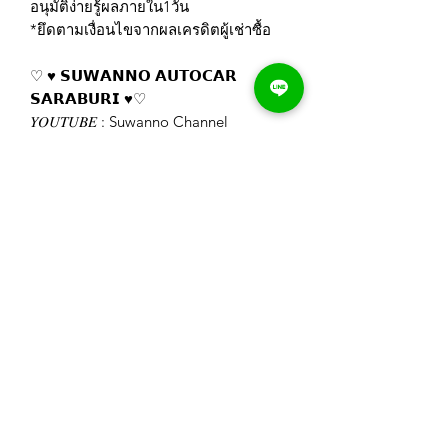
อนุมัติง่ายรู้ผลภายใน1วัน
*ยึดตามเงื่อนไขจากผลเครดิตผู้เช่าซื้อ
♡ ♥️ 𝗦𝗨𝗪𝗔𝗡𝗡𝗢 𝗔𝗨𝗧𝗢𝗖𝗔𝗥
𝗦𝗔𝗥𝗔𝗕𝗨𝗥𝗜 ♥️♡
𝑌𝑂𝑈𝑇𝑈𝐵𝐸 : Suwanno Channel
https://www.youtube.com/channel/UC
TMiFYrldb0vugZ1mx3UScA
𝐿𝐼𝑁𝐸 : @suwanno_autocar
https://line.me/R/ti/p/%40suwanno_au
tocar
𝐹𝐴𝐶𝐸𝐵𝑂𝑂𝐾 : รถสวย มือสอง สุวรรณโณ
สระบุรี
https://www.facebook.com/Suwannoa
utocar
𝐼...