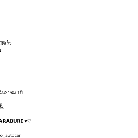
ติเร็ว
ย
ฉิน24ชม.1ปี
ื้อ
𝗥𝗔𝗕𝗨𝗥𝗜 ♥️♡
no_autocar