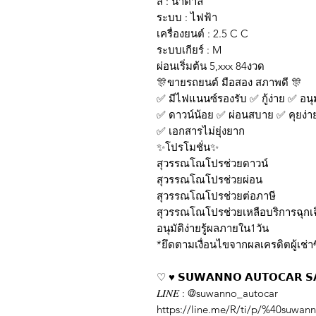
สี : น้ำตาล
ระบบ : ไฟฟ้า
เครื่องยนต์ : 2.5 C C
ระบบเกียร์ : M
ผ่อนเริ่มต้น 5,xxx 84งวด
🎊ขายรถยนต์ มือสอง สภาพดี 🎊
✅ มีไฟแนนซ์รองรับ ✅ กู้ง่าย ✅ อนุมั
✅ ดาวน์น้อย ✅ ผ่อนสบาย ✅ คุยง่า
✅ เอกสารไม่ยุ่งยาก
✨โปรโมชั่น✨
สุวรรณโณโปรช่วยดาวน์
สุวรรณโณโปรช่วยผ่อน
สุวรรณโณโปรช่วยต่อภาษี
สุวรรณโณโปรช่วยเหลือบริการฉุกเ
อนุมัติง่ายรู้ผลภายใน1วัน
*ยึดตามเงื่อนไขจากผลเครดิตผู้เช่าซ
♡ ♥️ 𝗦𝗨𝗪𝗔𝗡𝗡𝗢 𝗔𝗨𝗧𝗢𝗖𝗔𝗥 𝗦
𝐿𝐼𝑁𝐸 : @suwanno_autocar
https://line.me/R/ti/p/%40suwan