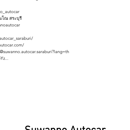
no_autocar
ณโณ สระบุรี
nnoautocar
utocar_saraburi/
autocar.com/
/@suwanno.autocar.saraburi?lang=th
Yz...