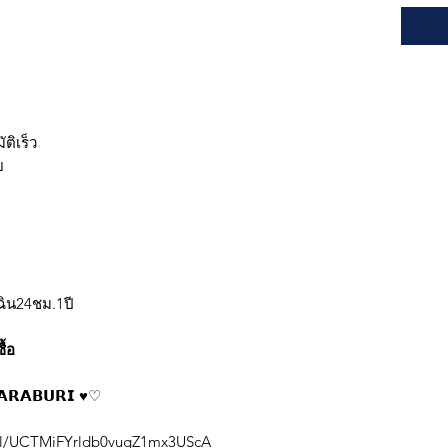
ัติเร็ว
ย
ฉิน24ชม.1ปี
ื้อ
𝗔𝗥𝗔𝗕𝗨𝗥𝗜
♥
♡
nel/UCTMiFYrldb0vugZ1mx3UScA