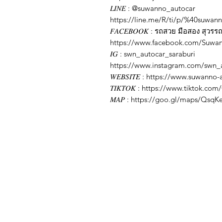
𝐿𝐼𝑁𝐸
: @suwanno_autocar
https://line.me/R/ti/p/%40suwan
𝐹𝐴𝐶𝐸𝐵𝑂𝑂𝐾
: รถสวย มือสอง สุวรร
https://www.facebook.com/Suwa
𝐼𝐺
: swn_autocar_saraburi
https://www.instagram.com/swn_a
𝑊𝐸𝐵𝑆𝐼𝑇𝐸
: https://www.suwanno-
𝑇𝐼𝐾𝑇𝑂𝐾
: https://www.tiktok.com
𝑀𝐴𝑃
: https://goo.gl/maps/QsqKe