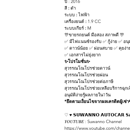
ปี : 2016
สี
:
ดำ
ระบบ
:
ไฟฟ้า
เครื่องยนต์
:
1.9 CC
ระบบเกียร์
:
M
🎊
ขายรถยนต์ มือสอง สภาพดี
🎊
✅
มีไฟแนนซ์รองรับ
✅
กู้ง่าย
✅
อนุม
✅
ดาวน์น้อย
✅
ผ่อนสบาย
✅
คุยง่า
✅
เอกสารไม่ยุ่งยาก
✨
โปรโมชั่น
✨
สุวรรณโณโปรช่วยดาวน์
สุวรรณโณโปรช่วยผ่อน
สุวรรณโณโปรช่วยต่อภาษี
สุวรรณโณโปรช่วยเหลือบริการฉุกเ
อนุมัติง่ายรู้ผลภายใน1วัน
*ยึดตามเงื่อนไขจากผลเครดิตผู้เช่าซ
♡
♥
️
𝗦𝗨𝗪𝗔𝗡𝗡𝗢
𝗔𝗨𝗧𝗢𝗖𝗔𝗥
𝗦
𝑌𝑂𝑈𝑇𝑈𝐵𝐸
: Suwanno Channel
https://www.youtube.com/chan