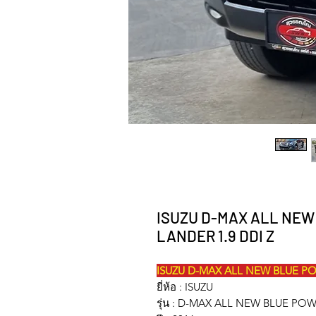
ISUZU D-MAX ALL NEW
LANDER 1.9 DDI Z
ISUZU D-MAX ALL NEW BLUE PO
ยี่ห้อ : ISUZU
รุ่น : D-MAX ALL NEW BLUE PO