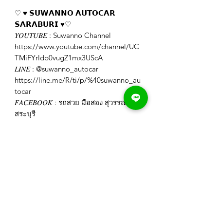
♡
♥
️
𝗦𝗨𝗪𝗔𝗡𝗡𝗢
𝗔𝗨𝗧𝗢𝗖𝗔𝗥
𝗦𝗔𝗥𝗔𝗕𝗨𝗥𝗜
♥
♡
𝑌𝑂𝑈𝑇𝑈𝐵𝐸
: Suwanno Channel
https://www.youtube.com/channel/UC
TMiFYrldb0vugZ1mx3UScA
𝐿𝐼𝑁𝐸
: @suwanno_autocar
https://line.me/R/ti/p/%40suwanno_au
tocar
𝐹𝐴𝐶𝐸𝐵𝑂𝑂𝐾
: รถสวย มือสอง สุวรรณโณ
สระบุรี
https://www.facebook.com/Suwannoa
utocar
𝐼𝐺
: swn_autocar_saraburi
https://www.instagram.com/swn_autoc
ar_saraburi/
𝑊𝐸𝐵𝑆𝐼𝑇𝐸
: https://www.suwanno-
autocar.com/
𝑇𝐼𝐾𝑇𝑂𝐾
:
https://www.tiktok.com/@suwanno.aut