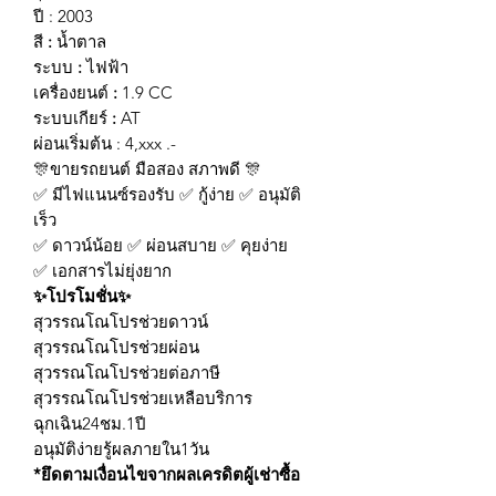
ปี : 2003
สี
:
น้ำตาล
ระบบ
:
ไฟฟ้า
เครื่องยนต์
:
1.9 CC
ระบบเกียร์
:
AT
ผ่อนเริ่มต้น : 4,xxx .-
🎊
ขายรถยนต์ มือสอง สภาพดี
🎊
✅
มีไฟแนนซ์รองรับ
✅
กู้ง่าย
✅
อนุมัติ
เร็ว
✅
ดาวน์น้อย
✅
ผ่อนสบาย
✅
คุยง่าย
✅
เอกสารไม่ยุ่งยาก
✨
โปรโมชั่น
✨
สุวรรณโณโปรช่วยดาวน์
สุวรรณโณโปรช่วยผ่อน
สุวรรณโณโปรช่วยต่อภาษี
สุวรรณโณโปรช่วยเหลือบริการ
ฉุกเฉิน24ชม.1ปี
อนุมัติง่ายรู้ผลภายใน1วัน
*ยึดตามเงื่อนไขจากผลเครดิตผู้เช่าซื้อ