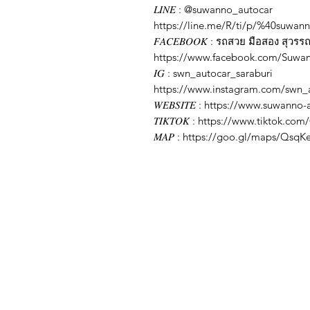
𝐿𝐼𝑁𝐸 : @suwanno_autocar
https://line.me/R/ti/p/%40suwan
𝐹𝐴𝐶𝐸𝐵𝑂𝑂𝐾 : รถสวย มือสอง สุวร
https://www.facebook.com/Suwa
𝐼𝐺 : swn_autocar_saraburi
https://www.instagram.com/swn_a
𝑊𝐸𝐵𝑆𝐼𝑇𝐸 : https://www.suwann
𝑇𝐼𝐾𝑇𝑂𝐾 : https://www.tiktok.
𝑀𝐴𝑃 : https://goo.gl/maps/QsqK