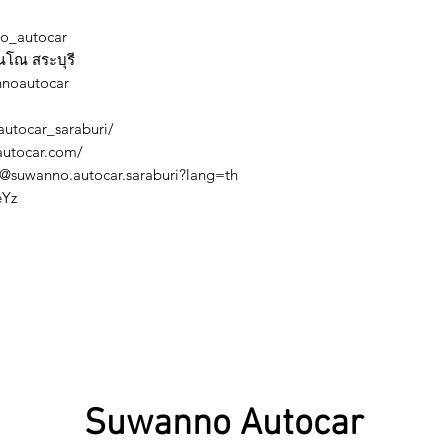
no_autocar
รณโณ สระบุรี
nnoautocar
utocar_saraburi/
o-autocar.com/
com/@suwanno.autocar.saraburi?lang=th
eYz
Suwanno Autocar