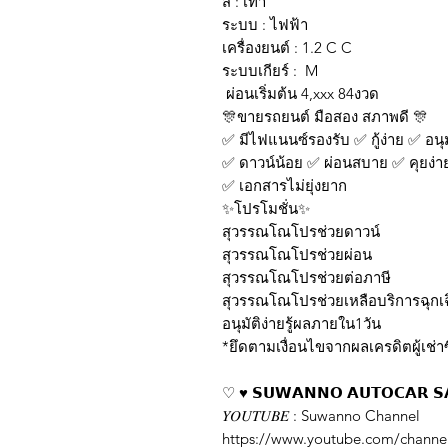
สี : เทา
ระบบ : ไฟฟ้า
เครื่องยนต์ : 1.2 C C
ระบบเกี
ผ่อนเริ่มต้น 4,xxx 84งวด
🎊ขายรถยนต์ มือสอง สภาพดี 🎊
✅ มีไฟแนนซ์รองรับ ✅ กู้ง่าย ✅ อนุมั
✅ ดาวน์น้อย ✅ ผ่อนสบาย ✅ คุยง่า
✅ เอกสารไม่ยุ่งยาก
✨โปรโมชั่น✨
สุวรรณโณโปรช่วยดาวน์
สุวรรณโณโปรช่วยผ่อน
สุวรรณโณโปรช่วยต่อภาษี
สุวรรณโณโปรช่วยเหลือบริการฉุกเ
อนุมัติง่ายรู้ผลภายใน1วัน
*ยึดตามเงื่อนไขจากผลเครดิตผู้เช่าซ
♡ ♥️ 𝗦𝗨𝗪𝗔𝗡𝗡𝗢 𝗔𝗨𝗧𝗢𝗖𝗔𝗥 𝗦
𝑌𝑂𝑈𝑇𝑈𝐵𝐸 : Suwanno Channel
https://www.youtube.com/chan