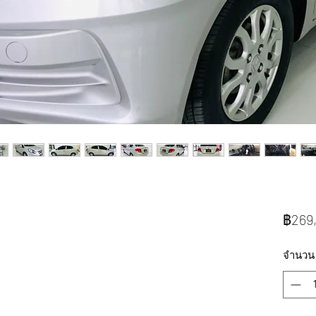
฿269
จำนวน